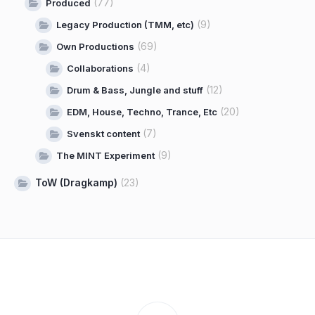
(77)
Produced
(9)
Legacy Production (TMM, etc)
(69)
Own Productions
(4)
Collaborations
(12)
Drum & Bass, Jungle and stuff
(20)
EDM, House, Techno, Trance, Etc
(7)
Svenskt content
(9)
The MINT Experiment
ToW (Dragkamp)
(23)