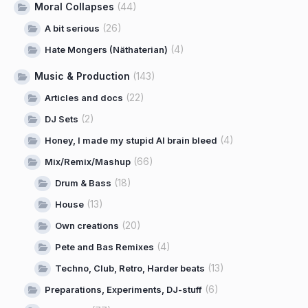
Moral Collapses
(44)
(26)
A bit serious
(4)
Hate Mongers (Näthaterian)
Music & Production
(143)
(22)
Articles and docs
(2)
DJ Sets
(4)
Honey, I made my stupid AI brain bleed
(66)
Mix/Remix/Mashup
(18)
Drum & Bass
(13)
House
(20)
Own creations
(4)
Pete and Bas Remixes
(13)
Techno, Club, Retro, Harder beats
(6)
Preparations, Experiments, DJ-stuff