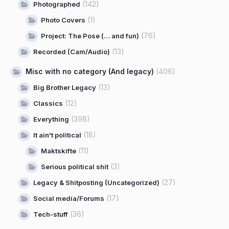
(142)
Photographed
(1)
Photo Covers
(76)
Project: The Pose (… and fun)
(13)
Recorded (Cam/Audio)
Misc with no category (And legacy)
(406)
(13)
Big Brother Legacy
(12)
Classics
(398)
Everything
(18)
It ain't political
(11)
Maktskifte
(3)
Serious political shit
(27)
Legacy & Shitposting (Uncategorized)
(17)
Social media/Forums
(36)
Tech-stuff