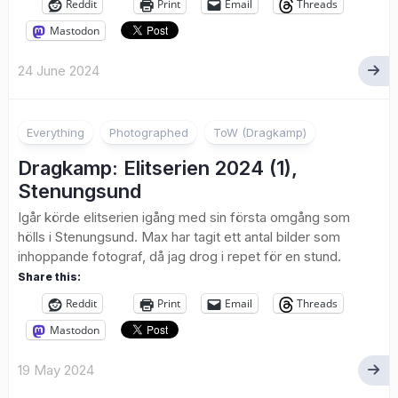
Reddit
Print
Email
Threads
Mastodon
24 June 2024
1
Everything
Photographed
ToW (Dragkamp)
Dragkamp: Elitserien 2024 (1),
Stenungsund
Igår körde elitserien igång med sin första omgång som
hölls i Stenungsund. Max har tagit ett antal bilder som
inhoppande fotograf, då jag drog i repet för en stund.
Share this:
Reddit
Print
Email
Threads
Mastodon
19 May 2024