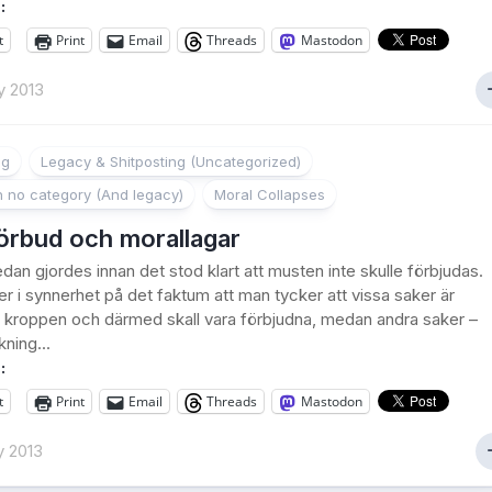
:
t
Print
Email
Threads
Mastodon
y 2013
ng
Legacy & Shitposting (Uncategorized)
h no category (And legacy)
Moral Collapses
örbud och morallagar
edan gjordes innan det stod klart att musten inte skulle förbjudas.
er i synnerhet på det faktum att man tycker att vissa saker är
ör kroppen och därmed skall vara förbjudna, medan andra saker –
ning...
:
t
Print
Email
Threads
Mastodon
y 2013