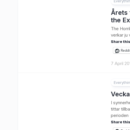
Everythi
Årets 
the Ex
The Horri
verkar ju 
Share this
Reddi
7 April 20
Everythi
Vecka
I synnerh
tittar til
perioden 
Share this