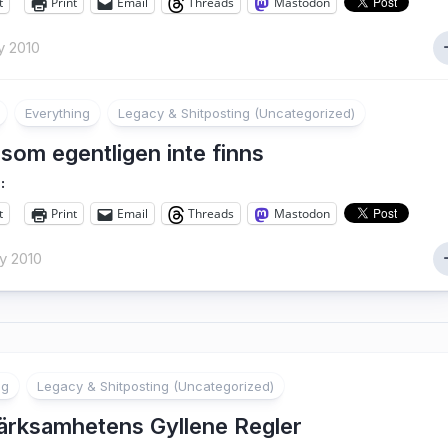
t
Print
Email
Threads
Mastodon
y 2010
Everything
Legacy & Shitposting (Uncategorized)
som egentligen inte finns
:
t
Print
Email
Threads
Mastodon
y 2010
ng
Legacy & Shitposting (Uncategorized)
rksamhetens Gyllene Regler