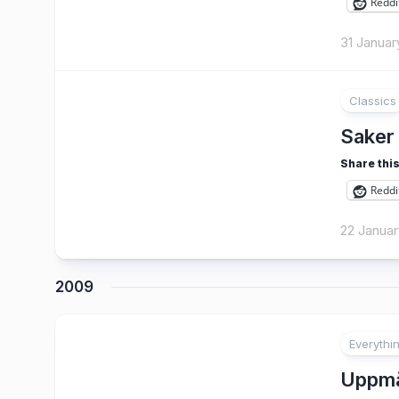
Reddi
31 Januar
Classics
1
Saker 
Share this
Reddi
22 Januar
2009
Everythi
3
Uppmä