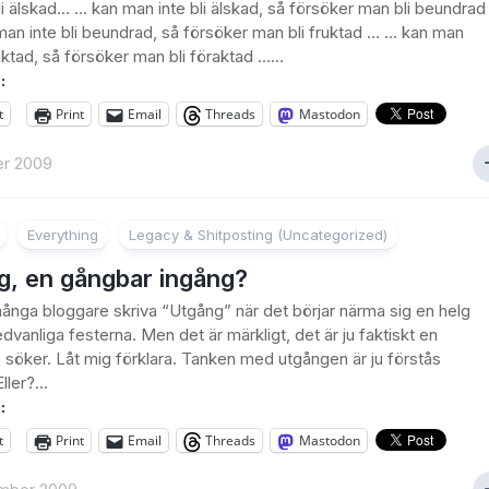
bli älskad… … kan man inte bli älskad, så försöker man bli beundrad
an inte bli beundrad, så försöker man bli fruktad … … kan man
ruktad, så försöker man bli föraktad …...
:
t
Print
Email
Threads
Mastodon
er 2009
Everything
Legacy & Shitposting (Uncategorized)
g, en gångbar ingång?
ånga bloggare skriva “Utgång” när det börjar närma sig en helg
dvanliga festerna. Men det är märkligt, det är ju faktiskt en
 söker. Låt mig förklara. Tanken med utgången är ju förstås
ller?...
:
t
Print
Email
Threads
Mastodon