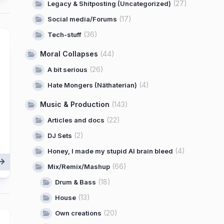
(27)
Legacy & Shitposting (Uncategorized)
(17)
Social media/Forums
(36)
Tech-stuff
Moral Collapses
(44)
(26)
A bit serious
(4)
Hate Mongers (Näthaterian)
Music & Production
(143)
(22)
Articles and docs
(2)
DJ Sets
(4)
Honey, I made my stupid AI brain bleed
(66)
Mix/Remix/Mashup
(18)
Drum & Bass
(13)
House
(20)
Own creations