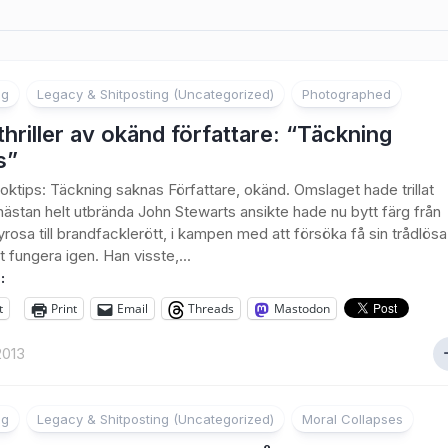
ng
Legacy & Shitposting (Uncategorized)
Photographed
hriller av okänd författare: “Täckning
s”
ktips: Täckning saknas Författare, okänd. Omslaget hade trillat
nästan helt utbrända John Stewarts ansikte hade nu bytt färg från
rosa till brandfacklerött, i kampen med att försöka få sin trådlösa
t fungera igen. Han visste,...
:
t
Print
Email
Threads
Mastodon
2013
ng
Legacy & Shitposting (Uncategorized)
Moral Collapses