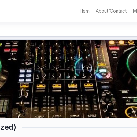
Hem
About/Contact
M
ized)