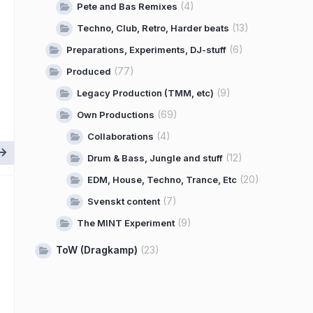
(4)
Pete and Bas Remixes
(13)
Techno, Club, Retro, Harder beats
(6)
Preparations, Experiments, DJ-stuff
(77)
Produced
(9)
Legacy Production (TMM, etc)
(69)
Own Productions
(4)
Collaborations
(12)
Drum & Bass, Jungle and stuff
(20)
EDM, House, Techno, Trance, Etc
(7)
Svenskt content
(9)
The MINT Experiment
ToW (Dragkamp)
(23)