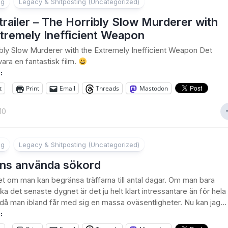
ng
Legacy & Shitposting (Uncategorized)
trailer – The Horribly Slow Murderer with
tremely Inefficient Weapon
bly Slow Murderer with the Extremely Inefficient Weapon Det
vara en fantastisk film.
:
t
Print
Email
Threads
Mastodon
10
ng
Legacy & Shitposting (Uncategorized)
ns använda sökord
et om man kan begränsa träffarna till antal dagar. Om man bara
lbaka det senaste dygnet är det ju helt klart intressantare än för hela
då man ibland får med sig en massa oväsentligheter. Nu kan jag...
: