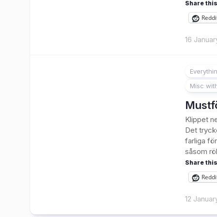
Share this
Reddi
16 Januar
Everythi
Misc wit
Mustf
Klippet n
Det tryck
farliga f
såsom rök
Share this
Reddi
12 Januar