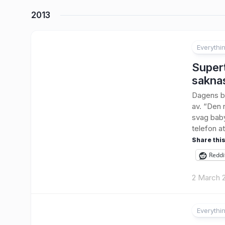
2013
Everythi
3
Supert
sakna
Dagens bo
av. “Den 
svag baby
telefon at
Share this
Reddi
2 March 
Everythi