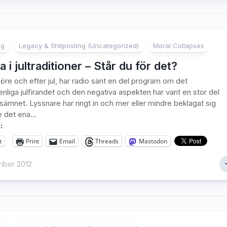
ng
Legacy & Shitposting (Uncategorized)
Moral Collapses
a i jultraditioner – Står du för det?
öre och efter jul, har radio sänt en del program om det
enliga julfirandet och den negativa aspekten har varit en stor del
sämnet. Lyssnare har ringt in och mer eller mindre beklagat sig
 det ena...
:
t
Print
Email
Threads
Mastodon
ber 2012