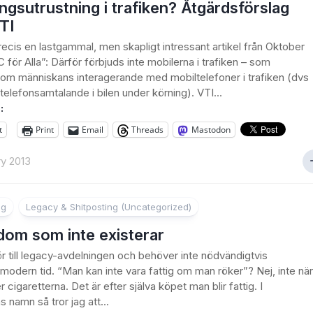
ngsutrustning i trafiken? Åtgärdsförslag
TI
recis en lastgammal, men skapligt intressant artikel från Oktober
C för Alla”: Därför förbjuds inte mobilerna i trafiken – som
om människans interagerande med mobiltelefoner i trafiken (dvs
elefonsamtalande i bilen under körning). VTI...
:
t
Print
Email
Threads
Mastodon
y 2013
ng
Legacy & Shitposting (Uncategorized)
dom som inte existerar
r till legacy-avdelningen och behöver inte nödvändigtvis
modern tid. “Man kan inte vara fattig om man röker”? Nej, inte när
cigaretterna. Det är efter själva köpet man blir fattig. I
s namn så tror jag att...