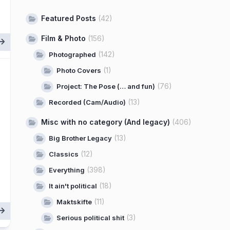
Featured Posts
(42)
Film & Photo
(156)
(142)
Photographed
(1)
Photo Covers
(76)
Project: The Pose (… and fun)
(13)
Recorded (Cam/Audio)
Misc with no category (And legacy)
(406)
(13)
Big Brother Legacy
(12)
Classics
(398)
Everything
(18)
It ain't political
(11)
Maktskifte
(3)
Serious political shit