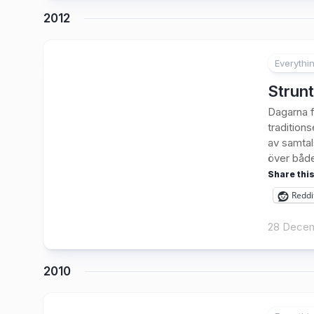
2012
Everythi
2
Strunt
Dagarna f
traditions
av samtal
över både
Share this
Reddi
28 Decem
2010