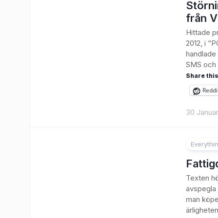
Störni
från V
Hittade p
2012, i “P
handlade 
SMS och t
Share this
Reddi
30 Januar
Everythi
2
Fattig
Texten hö
avspegla 
man köper 
ärligheten