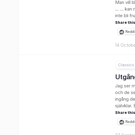
Man vill 
… … kan m
inte bli f
Share this
Reddi
14 Octob
Classics
3
Utgån
Jag ser m
och de se
ingång de
självklar. E
Share this
Reddi