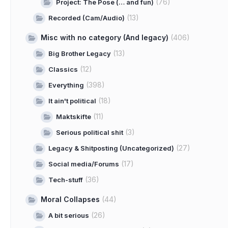
(76)
Project: The Pose (… and fun)
(13)
Recorded (Cam/Audio)
Misc with no category (And legacy)
(406)
(13)
Big Brother Legacy
(12)
Classics
(398)
Everything
(18)
It ain't political
(11)
Maktskifte
(3)
Serious political shit
(27)
Legacy & Shitposting (Uncategorized)
(17)
Social media/Forums
(36)
Tech-stuff
Moral Collapses
(44)
(26)
A bit serious