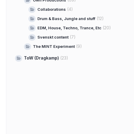
Own Productions
(4)
Collaborations
(12)
Drum & Bass, Jungle and stuff
(20)
EDM, House, Techno, Trance, Etc
(7)
Svenskt content
(9)
The MINT Experiment
ToW (Dragkamp)
(23)