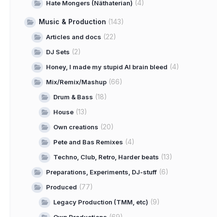
(4)
Hate Mongers (Näthaterian)
Music & Production
(143)
(22)
Articles and docs
(2)
DJ Sets
(4)
Honey, I made my stupid AI brain bleed
(66)
Mix/Remix/Mashup
(18)
Drum & Bass
(13)
House
(20)
Own creations
(4)
Pete and Bas Remixes
(13)
Techno, Club, Retro, Harder beats
(6)
Preparations, Experiments, DJ-stuff
(77)
Produced
(9)
Legacy Production (TMM, etc)
(69)