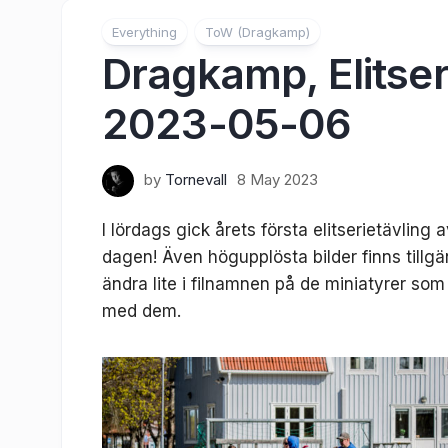
Everything
ToW (Dragkamp)
Dragkamp, Elitserie
2023-05-06
by
Tornevall
8 May 2023
I lördags gick årets första elitserietävling av
dagen! Även högupplösta bilder finns tillg
ändra lite i filnamnen på de miniatyrer so
med dem.