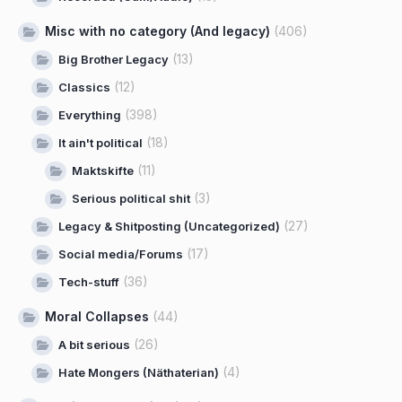
Misc with no category (And legacy)
(406)
(13)
Big Brother Legacy
(12)
Classics
(398)
Everything
(18)
It ain't political
(11)
Maktskifte
(3)
Serious political shit
(27)
Legacy & Shitposting (Uncategorized)
(17)
Social media/Forums
(36)
Tech-stuff
Moral Collapses
(44)
(26)
A bit serious
(4)
Hate Mongers (Näthaterian)