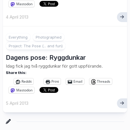
Mastodon
4 April 2013
8
Everything
Photographed
Project: The Pose (... and fun)
Dagens pose: Ryggdunkar
Idag fick jag två ryggdunkar för gott uppförande.
Share this:
Reddit
Print
Email
Threads
Mastodon
5 April 2013