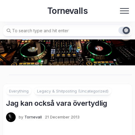
Skip
Tornevalls
to
content
Everything
Legacy & Shitposting (Uncategorized)
Jag kan också vara övertydlig
by
Tornevall
21 December 2013