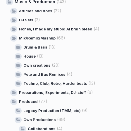
Music & Production
(143)
(22)
Articles and docs
(2)
DJ Sets
(4)
Honey, I made my stupid AI brain bleed
(66)
Mix/Remix/Mashup
(18)
Drum & Bass
(13)
House
(20)
Own creations
(4)
Pete and Bas Remixes
(13)
Techno, Club, Retro, Harder beats
(6)
Preparations, Experiments, DJ-stuff
(77)
Produced
(9)
Legacy Production (TMM, etc)
(69)
Own Productions
(4)
Collaborations