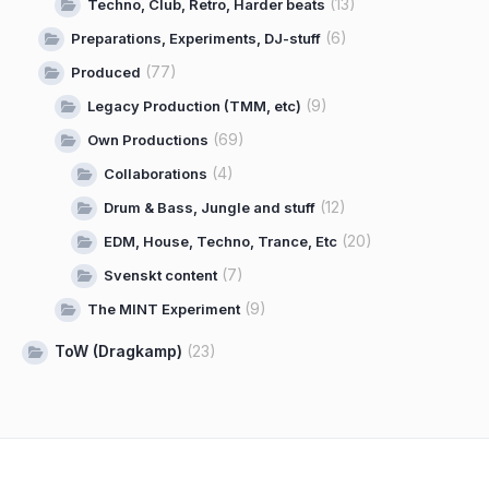
(13)
Techno, Club, Retro, Harder beats
(6)
Preparations, Experiments, DJ-stuff
(77)
Produced
(9)
Legacy Production (TMM, etc)
(69)
Own Productions
(4)
Collaborations
(12)
Drum & Bass, Jungle and stuff
(20)
EDM, House, Techno, Trance, Etc
(7)
Svenskt content
(9)
The MINT Experiment
ToW (Dragkamp)
(23)