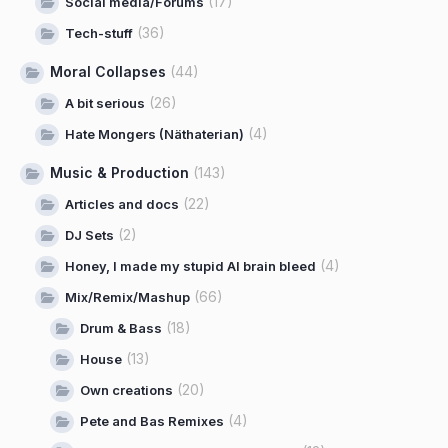
(17)
Social media/Forums
(36)
Tech-stuff
Moral Collapses
(44)
(26)
A bit serious
(4)
Hate Mongers (Näthaterian)
Music & Production
(143)
(22)
Articles and docs
(2)
DJ Sets
(4)
Honey, I made my stupid AI brain bleed
(66)
Mix/Remix/Mashup
(18)
Drum & Bass
(13)
House
(20)
Own creations
(4)
Pete and Bas Remixes