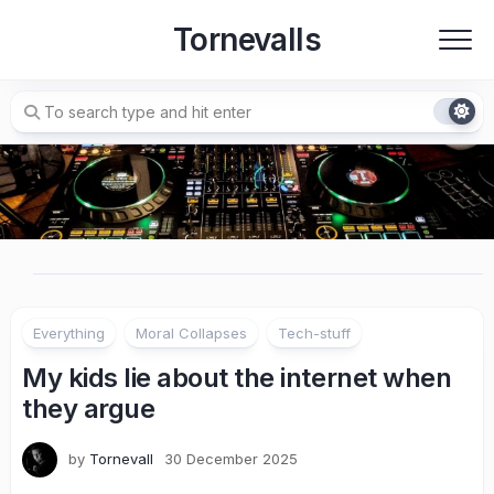
Skip
Tornevalls
to
content
Everything
Moral Collapses
Tech-stuff
My kids lie about the internet when
they argue
by
Tornevall
30 December 2025