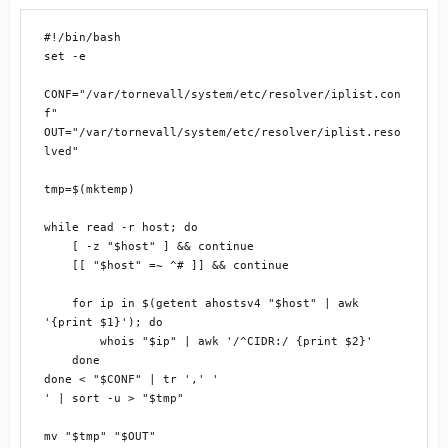
#!/bin/bash

set -e

CONF="/var/tornevall/system/etc/resolver/iplist.con
f"

OUT="/var/tornevall/system/etc/resolver/iplist.reso
lved"

tmp=$(mktemp)

while read -r host; do

    [ -z "$host" ] && continue

    [[ "$host" =~ ^# ]] && continue

    for ip in $(getent ahostsv4 "$host" | awk 
'{print $1}'); do

        whois "$ip" | awk '/^CIDR:/ {print $2}'

    done

done < "$CONF" | tr ',' '

' | sort -u > "$tmp"
