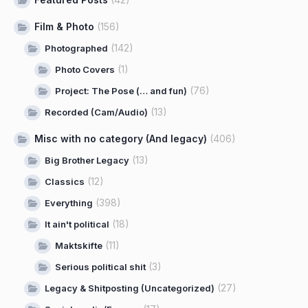
Film & Photo
(156)
(142)
Photographed
(1)
Photo Covers
(76)
Project: The Pose (… and fun)
(13)
Recorded (Cam/Audio)
Misc with no category (And legacy)
(406)
(13)
Big Brother Legacy
(12)
Classics
(398)
Everything
(18)
It ain't political
(11)
Maktskifte
(3)
Serious political shit
(27)
Legacy & Shitposting (Uncategorized)