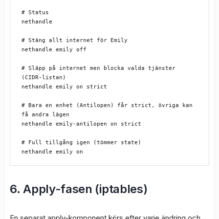
# Status

nethandle

# Stäng allt internet för Emily

nethandle emily off

# Släpp på internet men blocka valda tjänster 
(CIDR-listan)

nethandle emily on strict

# Bara en enhet (Antilopen) får strict, övriga kan 
få andra lägen

nethandle emily-antilopen on strict

# Full tillgång igen (tömmer state)

6. Apply-fasen (iptables)
En separat apply-komponent körs efter varje ändring och