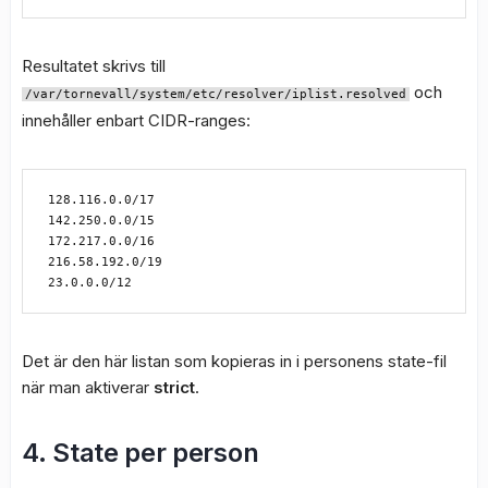
Resultatet skrivs till
och
/var/tornevall/system/etc/resolver/iplist.resolved
innehåller enbart CIDR-ranges:
128.116.0.0/17

142.250.0.0/15

172.217.0.0/16

216.58.192.0/19

Det är den här listan som kopieras in i personens state-fil
när man aktiverar
strict
.
4. State per person