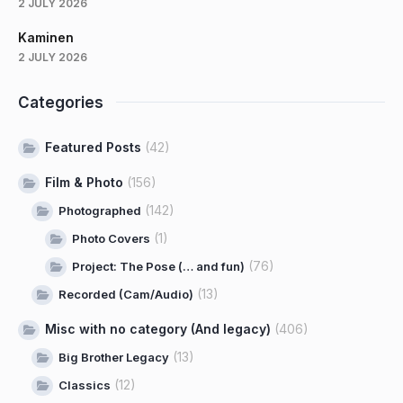
2 JULY 2026
Kaminen
2 JULY 2026
Categories
Featured Posts
(42)
Film & Photo
(156)
(142)
Photographed
(1)
Photo Covers
(76)
Project: The Pose (… and fun)
(13)
Recorded (Cam/Audio)
Misc with no category (And legacy)
(406)
(13)
Big Brother Legacy
(12)
Classics