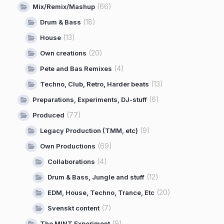
(66)
Mix/Remix/Mashup
(18)
Drum & Bass
(13)
House
(20)
Own creations
(4)
Pete and Bas Remixes
(13)
Techno, Club, Retro, Harder beats
(6)
Preparations, Experiments, DJ-stuff
(77)
Produced
(9)
Legacy Production (TMM, etc)
(69)
Own Productions
(4)
Collaborations
(12)
Drum & Bass, Jungle and stuff
(20)
EDM, House, Techno, Trance, Etc
(7)
Svenskt content
(9)
The MINT Experiment