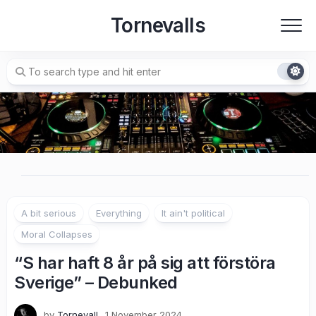
Skip
Tornevalls
to
content
A bit serious
Everything
It ain't political
Moral Collapses
“S har haft 8 år på sig att förstöra
Sverige” – Debunked
by
Tornevall
1 November 2024