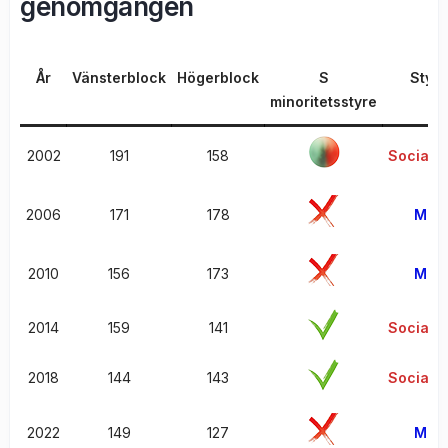
genomgången
År
Vänsterblock
Högerblock
S
Styra
minoritetsstyre
2002
191
158
Sociald
2006
171
178
Mode
2010
156
173
Mode
2014
159
141
Sociald
2018
144
143
Sociald
2022
149
127
Mode