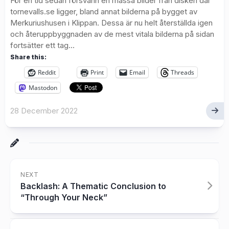
För en tid sedan försvann en massa bilder från disken där
tornevalls.se ligger, bland annat bilderna på bygget av
Merkuriushusen i Klippan. Dessa är nu helt återställda igen
och återuppbyggnaden av de mest vitala bilderna på sidan
fortsätter ett tag...
Share this:
Reddit
Print
Email
Threads
Mastodon
28 December 2022
NEXT
Backlash: A Thematic Conclusion to
“Through Your Neck”