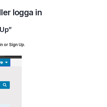
ller logga in
 Up”
in or Sign Up
.