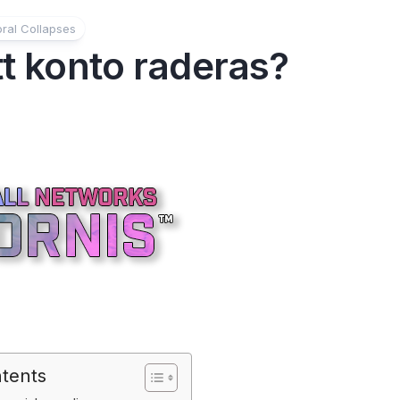
ral Collapses
tt konto raderas?
ntents