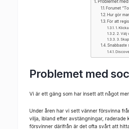
Problemet med 
Forumet “Tor
Hur gör ma
För att regis
1. Klick
2. Välj 
3. Ska
Snabbaste s
Discove
Problemet med soci
Vi är ett gäng som har insett att något me
Under åren har vi sett vänner försvinna fr
vilja, ibland efter avstängningar, raderade 
försvinner därifrån är det ofta svårt att hitt