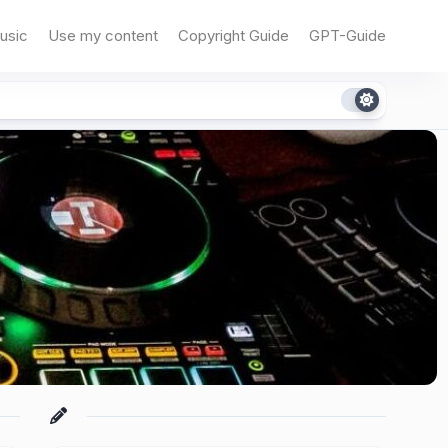
usic
Use my content
Copyright Guide
GPT-Guide