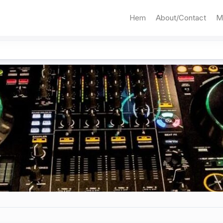
Hem
About/Contact
M