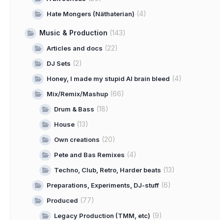
(4)
Hate Mongers (Näthaterian)
Music & Production
(143)
(22)
Articles and docs
(2)
DJ Sets
(4)
Honey, I made my stupid AI brain bleed
(66)
Mix/Remix/Mashup
(18)
Drum & Bass
(13)
House
(20)
Own creations
(4)
Pete and Bas Remixes
(13)
Techno, Club, Retro, Harder beats
(6)
Preparations, Experiments, DJ-stuff
(77)
Produced
(9)
Legacy Production (TMM, etc)