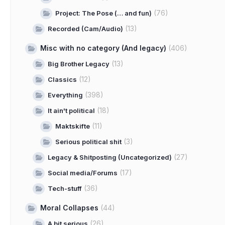
(76)
Project: The Pose (… and fun)
(13)
Recorded (Cam/Audio)
Misc with no category (And legacy)
(406)
(13)
Big Brother Legacy
(12)
Classics
(398)
Everything
(18)
It ain't political
(11)
Maktskifte
(3)
Serious political shit
(27)
Legacy & Shitposting (Uncategorized)
(17)
Social media/Forums
(36)
Tech-stuff
Moral Collapses
(44)
(26)
A bit serious