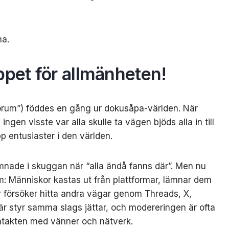
na.
ppet för allmänheten!
orum”) föddes en gång ur dokusåpa-världen. När
gen visste var alla skulle ta vägen bjöds alla in till
 entusiaster i den världen.
ade i skuggan när “alla ändå fanns där”. Men nu
m: Människor kastas ut från plattformar, lämnar dem
ler försöker hitta andra vägar genom Threads, X,
r styr samma slags jättar, och modereringen är ofta
ntakten med vänner och nätverk.