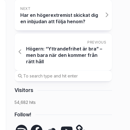
NEXT
Har en högerextremist skickat dig
en inbjudan att följa henom?
PREVIOUS
Högern: “Yttrandefrihet är bra” –
men bara när den kommer från
rätt håll
Visitors
54,682 hits
Follow!
Spotify
Facebook
SoundCloud
YouTube