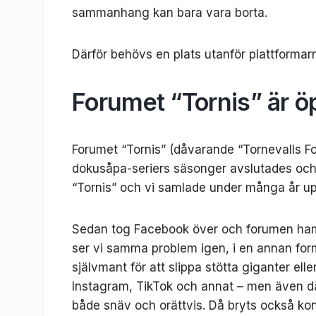
sammanhang kan bara vara borta.
Därför behövs en plats utanför plattformar
Forumet “Tornis” är ö
Forumet “Tornis” (dåvarande “Tornevalls F
dokusåpa-seriers säsonger avslutades och in
“Tornis” och vi samlade under många år upp
Sedan tog Facebook över och forumen hamn
ser vi samma problem igen, i en annan for
självmant för att slippa stötta giganter el
Instagram, TikTok och annat – men även dä
både snäv och orättvis. Då bryts också ko