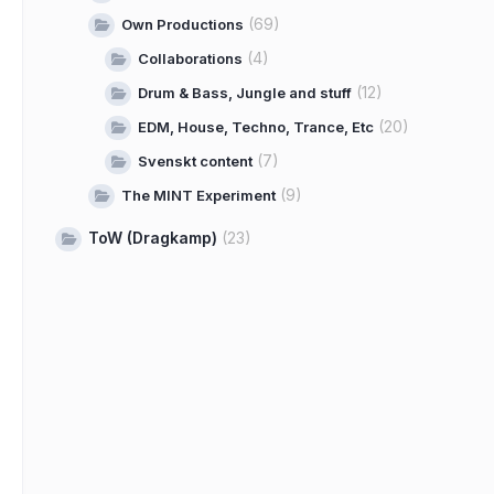
(69)
Own Productions
(4)
Collaborations
(12)
Drum & Bass, Jungle and stuff
(20)
EDM, House, Techno, Trance, Etc
(7)
Svenskt content
(9)
The MINT Experiment
ToW (Dragkamp)
(23)