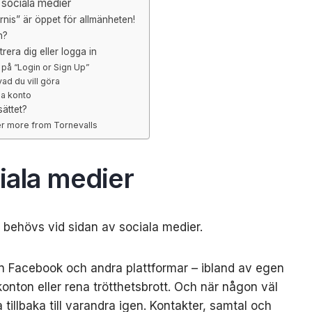
sociala medier
nis” är öppet för allmänheten!
n?
trera dig eller logga in
a på “Login or Sign Up”
vad du vill göra
pa konto
ättet?
r more from Tornevalls
ala medier
r behövs vid sidan av sociala medier.
ån Facebook och andra plattformar – ibland av egen
konton eller rena trötthetsbrott. Och när någon väl
a tillbaka till varandra igen. Kontakter, samtal och