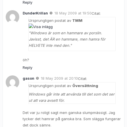
Reply
DunderKrillan
18 May 2009 at 19:50
Citat:
Ursprungligen postat av
TMM
"Windows är som en hammare av porslin.
Javisst, det ÄR en hammare, men hamra för
HELVETE inte med den."
öh?
Reply
gason
18 May 2009 at 20:10
Citat:
Ursprungligen postat av
Översättning
Windows går inte att använda till det som det ser
ut att vara avsett för.
Det var ju roligt sagt men ganska slumpmässigt. Jag
tycker det hamrar på ganska bra. Som slägga fungerar
det dock sämre.