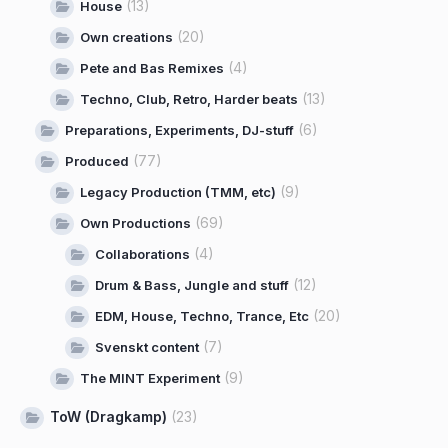
(13)
House
(20)
Own creations
(4)
Pete and Bas Remixes
(13)
Techno, Club, Retro, Harder beats
(6)
Preparations, Experiments, DJ-stuff
(77)
Produced
(9)
Legacy Production (TMM, etc)
(69)
Own Productions
(4)
Collaborations
(12)
Drum & Bass, Jungle and stuff
(20)
EDM, House, Techno, Trance, Etc
(7)
Svenskt content
(9)
The MINT Experiment
ToW (Dragkamp)
(23)