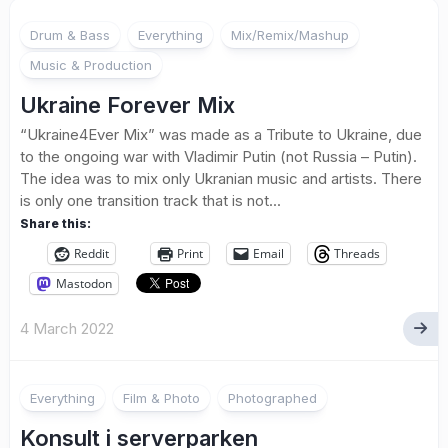
Drum & Bass
Everything
Mix/Remix/Mashup
Music & Production
Ukraine Forever Mix
“Ukraine4Ever Mix” was made as a Tribute to Ukraine, due
to the ongoing war with Vladimir Putin (not Russia – Putin).
The idea was to mix only Ukranian music and artists. There
is only one transition track that is not...
Share this:
Reddit
Print
Email
Threads
Mastodon
4 March 2022
1
Everything
Film & Photo
Photographed
Konsult i serverparken