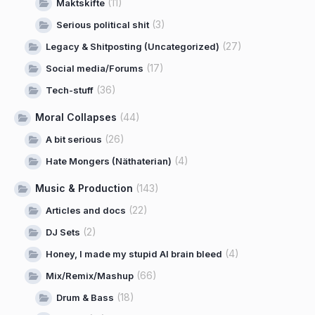
(11)
Maktskifte
(3)
Serious political shit
(27)
Legacy & Shitposting (Uncategorized)
(17)
Social media/Forums
(36)
Tech-stuff
Moral Collapses
(44)
(26)
A bit serious
(4)
Hate Mongers (Näthaterian)
Music & Production
(143)
(22)
Articles and docs
(2)
DJ Sets
(4)
Honey, I made my stupid AI brain bleed
(66)
Mix/Remix/Mashup
(18)
Drum & Bass