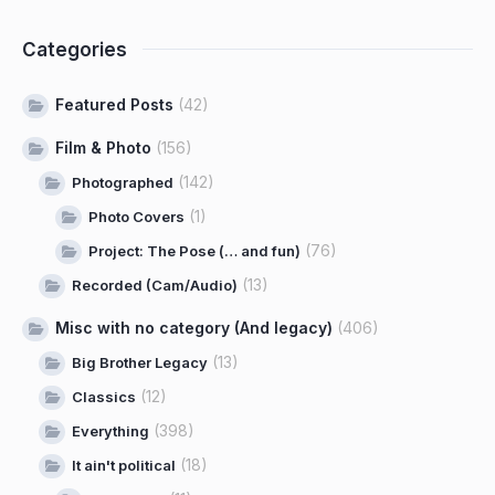
Categories
Featured Posts
(42)
Film & Photo
(156)
(142)
Photographed
(1)
Photo Covers
(76)
Project: The Pose (… and fun)
(13)
Recorded (Cam/Audio)
Misc with no category (And legacy)
(406)
(13)
Big Brother Legacy
(12)
Classics
(398)
Everything
(18)
It ain't political