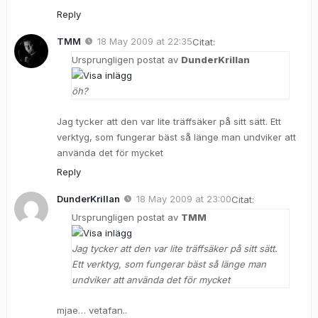
Reply
TMM
18 May 2009 at 22:35
Citat:
Ursprungligen postat av
DunderKrillan
öh?
Jag tycker att den var lite träffsäker på sitt sätt. Ett
verktyg, som fungerar bäst så länge man undviker att
använda det för mycket
Reply
DunderKrillan
18 May 2009 at 23:00
Citat:
Ursprungligen postat av
TMM
Jag tycker att den var lite träffsäker på sitt sätt.
Ett verktyg, som fungerar bäst så länge man
undviker att använda det för mycket
mjae… vetafan..