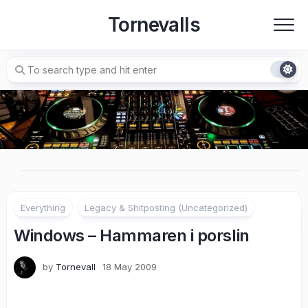
Skip
Tornevalls
to
content
Everything
Legacy & Shitposting (Uncategorized)
Windows – Hammaren i porslin
by
Tornevall
18 May 2009