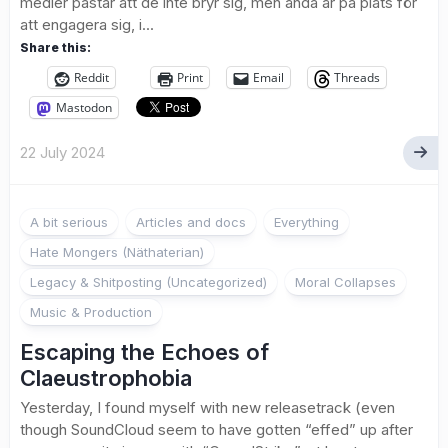
medier påstår att de inte bryr sig, men ändå är på plats för
att engagera sig, i...
Share this:
Reddit
Print
Email
Threads
Mastodon
22 July 2024
A bit serious
Articles and docs
Everything
Hate Mongers (Näthaterian)
Legacy & Shitposting (Uncategorized)
Moral Collapses
Music & Production
Escaping the Echoes of
Claeustrophobia
Yesterday, I found myself with new releasetrack (even
though SoundCloud seem to have gotten “effed” up after