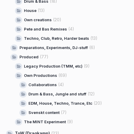
(18)
Drum & Bass
(13)
House
(20)
Own creations
(4)
Pete and Bas Remixes
(13)
Techno, Club, Retro, Harder beats
(6)
Preparations, Experiments, DJ-stuff
(77)
Produced
(9)
Legacy Production (TMM, etc)
(69)
Own Productions
(4)
Collaborations
(12)
Drum & Bass, Jungle and stuff
(20)
EDM, House, Techno, Trance, Etc
(7)
Svenskt content
(9)
The MINT Experiment
ToW (Dragkamp)
(23)