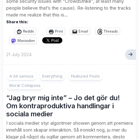
some security issues with “CrowdStrike”, at least many
people believe that’s the cause). Re-listening to the tracks
made me realize that this is...
Share this:
Reddit
Print
Email
Threads
Mastodon
21 July 2024
1
A bit serious
Everything
Featured Posts
Moral Collapses
“Jag bryr mig inte” – Jo det gör du!
Om kontraproduktiva handlingar i
sociala medier
I sociala medier styr algoritmer showen genom att premiera
innehåll som skapar interaktion. Så ironiskt nog, ju mer du
klagar på något du ogillar genom att kommentera, desto