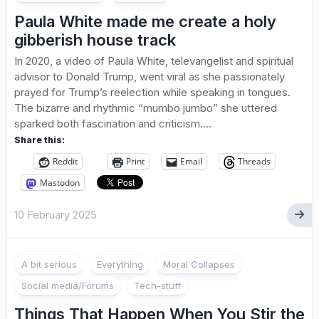
Paula White made me create a holy
gibberish house track
In 2020, a video of Paula White, televangelist and spiritual
advisor to Donald Trump, went viral as she passionately
prayed for Trump’s reelection while speaking in tongues.
The bizarre and rhythmic “mumbo jumbo” she uttered
sparked both fascination and criticism....
Share this:
Reddit
Print
Email
Threads
Mastodon
10 February 2025
A bit serious
Everything
Moral Collapses
Social media/Forums
Tech-stuff
Things That Happen When You Stir the