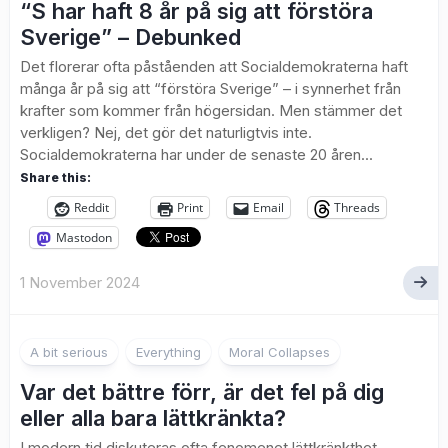
“S har haft 8 år på sig att förstöra
Sverige” – Debunked
Det florerar ofta påståenden att Socialdemokraterna haft
många år på sig att “förstöra Sverige” – i synnerhet från
krafter som kommer från högersidan. Men stämmer det
verkligen? Nej, det gör det naturligtvis inte.
Socialdemokraterna har under de senaste 20 åren...
Share this:
Reddit
Print
Email
Threads
Mastodon
1 November 2024
A bit serious
Everything
Moral Collapses
Var det bättre förr, är det fel på dig
eller alla bara lättkränkta?
I modern tid diskuteras ofta fenomenet lättkränkthet.