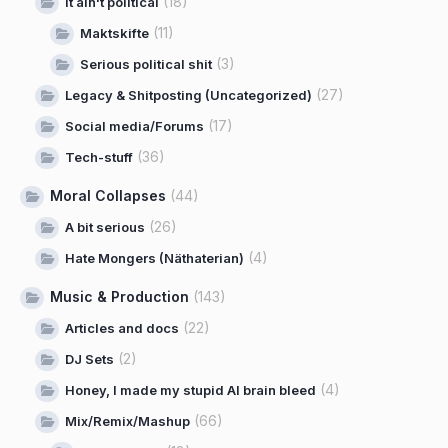
(18)
It ain't political
(11)
Maktskifte
(3)
Serious political shit
(27)
Legacy & Shitposting (Uncategorized)
(17)
Social media/Forums
(36)
Tech-stuff
Moral Collapses
(44)
(26)
A bit serious
(4)
Hate Mongers (Näthaterian)
Music & Production
(143)
(22)
Articles and docs
(2)
DJ Sets
(4)
Honey, I made my stupid AI brain bleed
(66)
Mix/Remix/Mashup