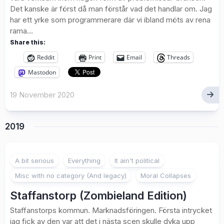
Det kanske är först då man förstår vad det handlar om. Jag
har ett yrke som programmerare där vi ibland möts av rena
rama...
Share this:
Reddit
Print
Email
Threads
Mastodon
19 November 2020
2019
A bit serious
Everything
It ain't political
Misc with no category (And legacy)
Moral Collapses
Staffanstorp (Zombieland Edition)
Staffanstorps kommun. Marknadsföringen. Första intrycket
jag fick av den var att det i nästa scen skulle dyka upp