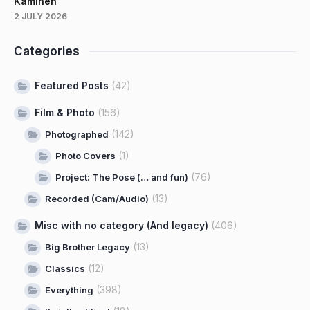
Kaminen
2 JULY 2026
Categories
Featured Posts
(42)
Film & Photo
(156)
(142)
Photographed
(1)
Photo Covers
(76)
Project: The Pose (… and fun)
(13)
Recorded (Cam/Audio)
Misc with no category (And legacy)
(406)
(13)
Big Brother Legacy
(12)
Classics
(398)
Everything