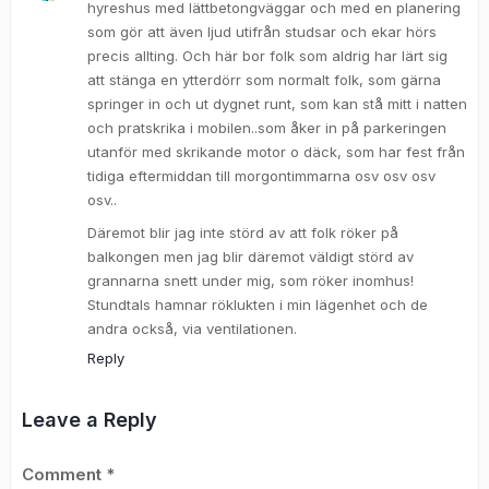
hyreshus med lättbetongväggar och med en planering
som gör att även ljud utifrån studsar och ekar hörs
precis allting. Och här bor folk som aldrig har lärt sig
att stänga en ytterdörr som normalt folk, som gärna
springer in och ut dygnet runt, som kan stå mitt i natten
och pratskrika i mobilen..som åker in på parkeringen
utanför med skrikande motor o däck, som har fest från
tidiga eftermiddan till morgontimmarna osv osv osv
osv..
Däremot blir jag inte störd av att folk röker på
balkongen men jag blir däremot väldigt störd av
grannarna snett under mig, som röker inomhus!
Stundtals hamnar röklukten i min lägenhet och de
andra också, via ventilationen.
Reply
Leave a Reply
Comment
*