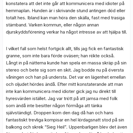
konstatera att det inte går att kommunicera med idioter på
hemmaplan. Hunden är i skrivande stund antingen död eller
totalt hes. Ibland kan man höra den skälla, fast med trasiga
stämband. Varken kommun, eller någon annan
djurskyddsförening verkar ha något intresse av att hjälpa till.
I vilket fall som helst fortgick allt, tills jag fick en fantastisk
granne, som inte bara förde oväsen; han rökte också.
Långt in på nätterna kunde han spela en massa skräp på sin
stereo och bete sig som en skit. Jag bodde nu på översta
våningen och han på understa. Det var en lägenhet emellan
och oljudet hördes ändå. Efter mitt konstaterande att man
inte kan kommunicera med idioter gick jag nu direkt till
hyresvärden istället. Jag var trött på att jamsa med folk
som ändå inte besitter någon förmåga att tänka
självständigt. Droppen kom den dag då han och hans
fantastiskt trevliga kompisar en hel lördagsnatt stod på sin
balkong och skrek “Sieg Heil”. Uppenbarligen blev det även