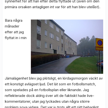
synnerhet för att han efter detta flyttade ut (även om den
primära orsaken antagligen int var för att han blev utelåst).
Bara några
månader
efter att jag
flyttat in i min
Järnalägenhet blev jag plötsligt, en lördagsmorgon väckt av
ett konstigt avlägset ljud. Det lät som en fotbollsmatch,
som spelades på en fotbollsplan eller liknande. Jag
reflekterade dock aldrig över att de faktiskt hade live-
kommentatorer, utan jag lyckades utan några större
problem sova vidare. Det var ju trots allt ett rätt behagligt