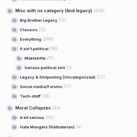
Misc with no category (And legacy)
(406)
(13)
Big Brother Legacy
(12)
Classics
(398)
Everything
(18)
It ain't political
(11)
Maktskifte
(3)
Serious political shit
(27)
Legacy & Shitposting (Uncategorized)
(17)
Social media/Forums
(36)
Tech-stuff
Moral Collapses
(44)
(26)
A bit serious
(4)
Hate Mongers (Näthaterian)