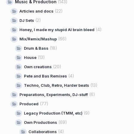
Music & Production
(143)
(22)
Articles and docs
(2)
DJ Sets
(4)
Honey, I made my stupid AI brain bleed
(66)
Mix/Remix/Mashup
(18)
Drum & Bass
(13)
House
(20)
Own creations
(4)
Pete and Bas Remixes
(13)
Techno, Club, Retro, Harder beats
(6)
Preparations, Experiments, DJ-stuff
(77)
Produced
(9)
Legacy Production (TMM, etc)
(69)
Own Productions
(4)
Collaborations