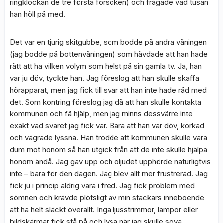
ringklockan de tre första försöken) och frågade vad tusan
han höll på med.
Det var en tjurig skitgubbe, som bodde på andra våningen
(jag bodde på bottenvåningen) som hävdade att han hade
rätt att ha vilken volym som helst på sin gamla tv. Ja, han
var ju döv, tyckte han. Jag föreslog att han skulle skaffa
hörapparat, men jag fick till svar att han inte hade råd med
det. Som kontring föreslog jag då att han skulle kontakta
kommunen och få hjälp, men jag minns dessvärre inte
exakt vad svaret jag fick var. Bara att han var döv, korkad
och vägrade lyssna. Han trodde att kommunen skulle vara
dum mot honom så han utgick från att de inte skulle hjälpa
honom ändå. Jag gav upp och oljudet upphörde naturligtvis
inte – bara för den dagen. Jag blev allt mer frustrerad. Jag
fick ju i princip aldrig vara i fred. Jag fick problem med
sömnen och krävde plötsligt av min stackars inneboende
att ha helt släckt överallt. Inga ljusstrimmor, lampor eller
bildskärmar fick stå på och lysa när jag skulle sova.