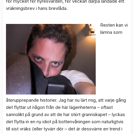
för mycket för hyresvärden, för veckan därpå landade ett
vräkningsbrev i hans brevlåda.
Resten kan vi
lämna som
återupprepande historier. Jag har nu lärt mig, att varje gång
det flyttar ut någon från de här lägenheterna – oftast
sannolikt på grund av att de har stört grannskapet – lyckas
det flytta in en ny idiot på bottenvåningen som naturligtvis
till sist vräks (eller tyvärr dör – det är dessvärre en trend i