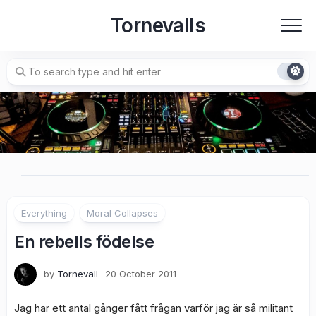
Skip
Tornevalls
to
content
Everything
Moral Collapses
En rebells födelse
by
Tornevall
20 October 2011
Jag har ett antal gånger fått frågan varför jag är så militant