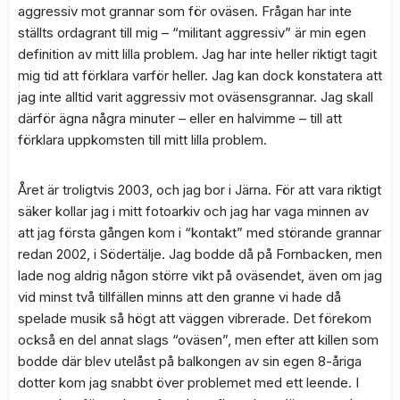
aggressiv mot grannar som för oväsen. Frågan har inte
ställts ordagrant till mig – “militant aggressiv” är min egen
definition av mitt lilla problem. Jag har inte heller riktigt tagit
mig tid att förklara varför heller. Jag kan dock konstatera att
jag inte alltid varit aggressiv mot oväsensgrannar. Jag skall
därför ägna några minuter – eller en halvimme – till att
förklara uppkomsten till mitt lilla problem.
Året är troligtvis 2003, och jag bor i Järna. För att vara riktigt
säker kollar jag i mitt fotoarkiv och jag har vaga minnen av
att jag första gången kom i “kontakt” med störande grannar
redan 2002, i Södertälje. Jag bodde då på Fornbacken, men
lade nog aldrig någon större vikt på oväsendet, även om jag
vid minst två tillfällen minns att den granne vi hade då
spelade musik så högt att väggen vibrerade. Det förekom
också en del annat slags “oväsen”, men efter att killen som
bodde där blev utelåst på balkongen av sin egen 8-åriga
dotter kom jag snabbt över problemet med ett leende. I