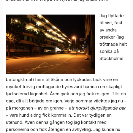
Jag flyttade
till sist, fast
av andra
orsaker (jag
tröttnade helt
sonika på
Stockholms
betongklimat) hem till Skåne och lyckades tack vare en
mycket trevlig mottagande hyresvärd hamna i en skapligt
ljudisolerad lägenhet. Åren gick och jag fick ro igen. Tills en
dag, då allt började om igen. Varje sommar väcktes jag nu –
på morgonen – av en granne –
ett norskt djurplågande par
– vars hund aldrig fick komma in. Det var tydligen en
utehund. Även denna gången tog jag kontakt med
personerna och fick återigen en avhyvling. Jag kunde nu