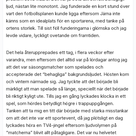
ljud, nästan lite monotont. Jag funderade en kort stund över
vart den fotbollsplanen kunde ligga eftersom Järna inte
känns som en idealplats för en sportarena, med tanke på
ortens storlek. Till sist föll funderingarna i glömska och jag
levde vidare, lyckligt ovetande om framtiden.
Det hela återupprepades ett tag, i flera veckor efter
varandra, men eftersom det alltid var på lördagar antog jag
att det var säsongsmatcher som spelades och
accepterade det “behagliga” bakgrundsljudet. Hösten kom
och vintern närmade sig. Jag tyckte att det började bli
märkligt att man spelade så länge, speciellt när det började
bli riktigt kyligt ute. Tills jag en gång lyckades klocka in ett
spel, som hördes betydligt högre i trappuppgången.
Tanken att ta mig en titt där började med starka misstankar
om att det inte var ett sportevent, då jag plötsligt en dag
lyckades höra en TV4-jingel eftersom ljudvolymen på
“matcherna” blivit allt påtagligare. Det var nu helvetet