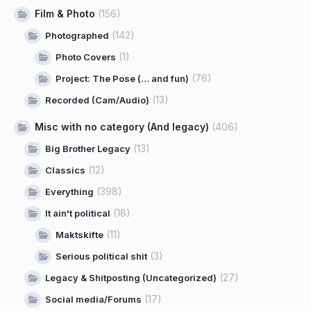
Film & Photo
(156)
(142)
Photographed
(1)
Photo Covers
(76)
Project: The Pose (… and fun)
(13)
Recorded (Cam/Audio)
Misc with no category (And legacy)
(406)
(13)
Big Brother Legacy
(12)
Classics
(398)
Everything
(18)
It ain't political
(11)
Maktskifte
(3)
Serious political shit
(27)
Legacy & Shitposting (Uncategorized)
(17)
Social media/Forums