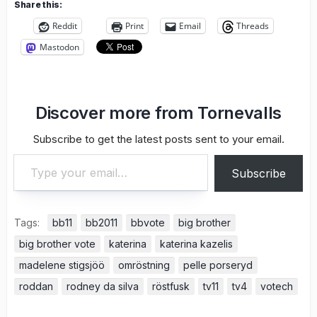
Share this:
Reddit
Print
Email
Threads
Mastodon
Discover more from Tornevalls
Subscribe to get the latest posts sent to your email.
Type your email…
Subscribe
Tags:
bb11
bb2011
bbvote
big brother
big brother vote
katerina
katerina kazelis
madelene stigsjöö
omröstning
pelle porseryd
roddan
rodney da silva
röstfusk
tv11
tv4
votech