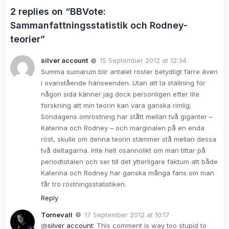
2 replies on “BBVote:
Sammanfattningsstatistik och Rodney-
teorier”
silver account
15 September 2012 at 12:34
Summa sumarum blir antalet röster betydligt färre även
i ovanstående hänseenden. Utan att ta ställning för
någon sida känner jag dock personligen efter lite
forskning att min teorin kan vara ganska rimlig;
Söndagens omröstning har stått mellan två giganter –
Katerina och Rodney – och marginalen på en enda
röst, skulle om denna teorin stämmer stå mellan dessa
två deltagarna. Inte helt osannolikt om man tittar på
periodtotalen och ser till det ytterligare faktum att både
Katerina och Rodney har ganska många fans om man
får tro röstningsstatistiken.
Reply
Tornevall
17 September 2012 at 10:17
@
silver account
: This comment is way too stupid to