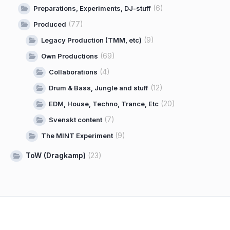
(6)
Preparations, Experiments, DJ-stuff
(77)
Produced
(9)
Legacy Production (TMM, etc)
(69)
Own Productions
(4)
Collaborations
(12)
Drum & Bass, Jungle and stuff
(20)
EDM, House, Techno, Trance, Etc
(7)
Svenskt content
(9)
The MINT Experiment
ToW (Dragkamp)
(23)