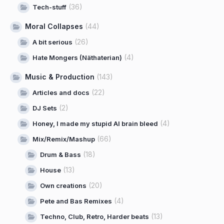
(36)
Tech-stuff
Moral Collapses
(44)
(26)
A bit serious
(4)
Hate Mongers (Näthaterian)
Music & Production
(143)
(22)
Articles and docs
(2)
DJ Sets
(4)
Honey, I made my stupid AI brain bleed
(66)
Mix/Remix/Mashup
(18)
Drum & Bass
(13)
House
(20)
Own creations
(4)
Pete and Bas Remixes
(13)
Techno, Club, Retro, Harder beats