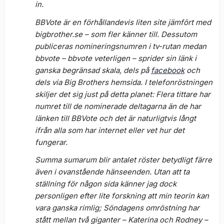
in.
BBVote är en förhållandevis liten site jämfört med
bigbrother.se – som fler känner till. Dessutom
publiceras nomineringsnumren i tv-rutan medan
bbvote –
bbvote veterligen
– sprider sin länk i
ganska begränsad skala, dels på
facebook
och
dels via Big Brothers hemsida. I telefonröstningen
skiljer det sig just på detta planet: Flera tittare har
numret till de nominerade deltagarna än de har
länken till BBVote och det är naturligtvis långt
ifrån alla som har internet eller vet hur det
fungerar.
Summa sumarum blir antalet röster betydligt färre
även i ovanstående hänseenden. Utan att ta
ställning för någon sida känner jag dock
personligen efter lite forskning att min teorin kan
vara ganska rimlig; Söndagens omröstning har
stått mellan två giganter – Katerina och Rodney –