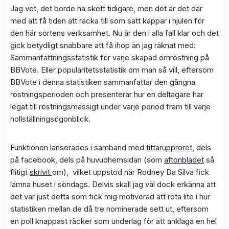
Jag vet, det borde ha skett tidigare, men det är det där
med att få tiden att räcka till som satt käppar i hjulen för
den här sortens verksamhet. Nu är den i alla fall klar och det
gick betydligt snabbare att få ihop än jag räknat med:
Sammanfattningsstatistik för varje skapad omröstning på
BBVote. Eller popularitetsstatistik om man så vill, eftersom
BBVote i denna statistiken sammanfattar den gångna
röstningsperioden och presenterar hur en deltagare har
legat till röstningsmässigt under varje period fram till varje
nollställningsögonblick.
Funktionen lanserades i samband med
tittarupproret
, dels
på facebook, dels på huvudhemsidan (som
aftonbladet
så
flitigt
skrivit
om), vilket uppstod när Rodney Da Silva fick
lämna huset i söndags. Delvis skall jag väl dock erkänna att
det var just detta som fick mig motiverad att rota lite i hur
statistiken mellan de då tre nominerade sett ut, eftersom
en poll knappast räcker som underlag för att anklaga en hel