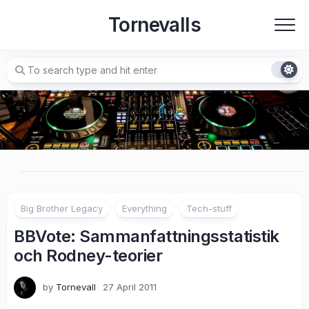
Skip
Tornevalls
to
content
Big Brother Legacy
Everything
Tech-stuff
BBVote: Sammanfattningsstatistik
och Rodney-teorier
by
Tornevall
27 April 2011