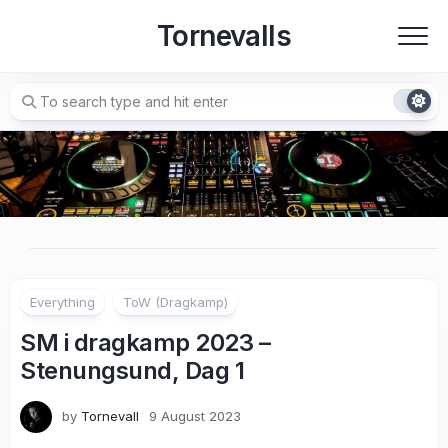
Skip
Tornevalls
to
content
Everything
ToW (Dragkamp)
SM i dragkamp 2023 –
Stenungsund, Dag 1
by
Tornevall
9 August 2023