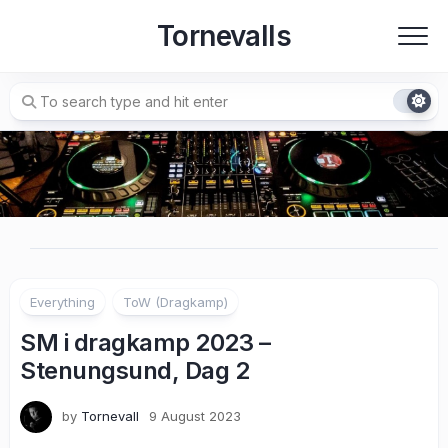
Skip
Tornevalls
to
content
Everything
ToW (Dragkamp)
SM i dragkamp 2023 –
Stenungsund, Dag 2
by
Tornevall
9 August 2023